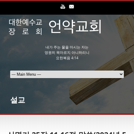
내가 주는 물을 마시는 자는
영원히 목마르지 아니하리니
요한복음 4:14
설교