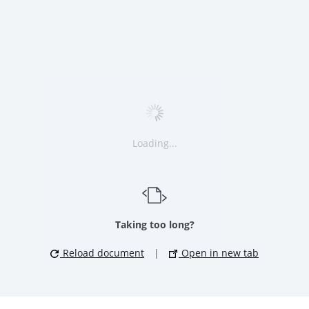
Loading...
Taking too long?
Reload document
|
Open in new tab