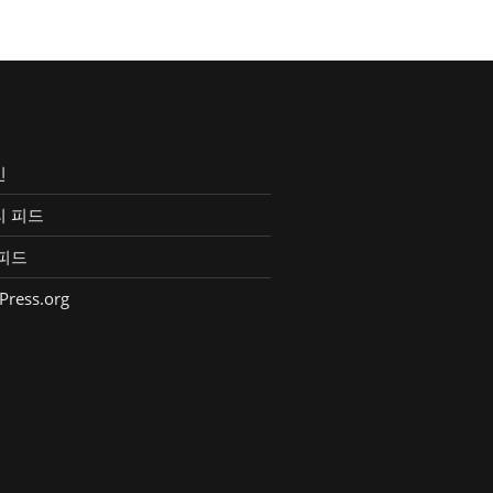
인
리 피드
피드
Press.org