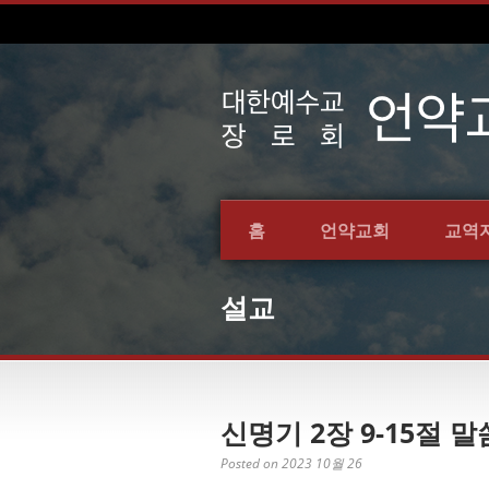
홈
언약교회
교역
설교
신명기 2장 9-15절 말씀
Posted on 2023 10월 26