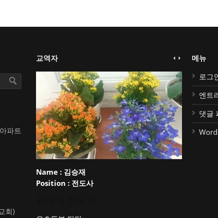
교역자
메뉴
로그
엔트
댓글 
대아파트
Word
Name :
김승재
Position :
전도사
김승재 전도사
약교회)