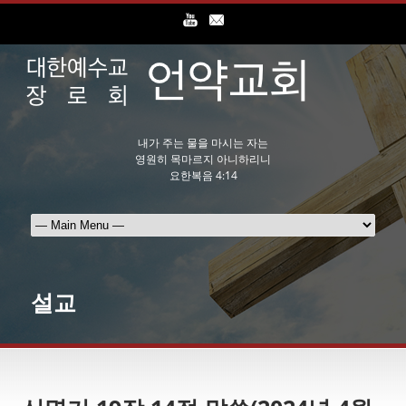
내가 주는 물을 마시는 자는
영원히 목마르지 아니하리니
요한복음 4:14
설교