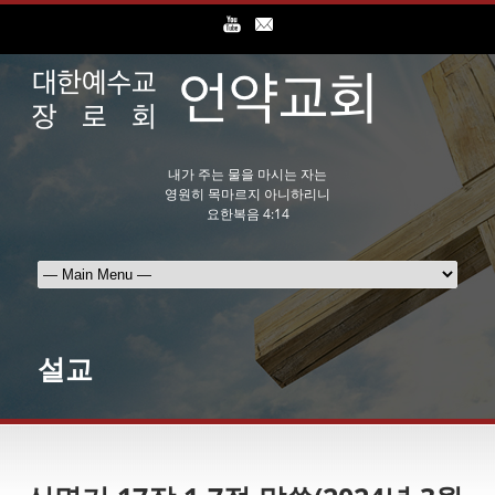
내가 주는 물을 마시는 자는
영원히 목마르지 아니하리니
요한복음 4:14
설교