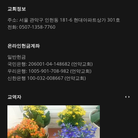
교회정보
주소: 서울 관악구 인헌동 181-6 현대아파트상가 301호
전화: 0507-1358-7760
온라인헌금계좌
일반헌금
국민은행: 206001-04-148682 (언약교회)
우리은행: 1005-901-708-982 (언약교회)
신한은행 100-032-008667 (언약교회)
교역자