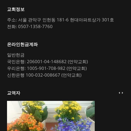
교회정보
주소: 서울 관악구 인헌동 181-6 현대아파트상가 301호
전화: 0507-1358-7760
온라인헌금계좌
일반헌금
국민은행: 206001-04-148682 (언약교회)
우리은행: 1005-901-708-982 (언약교회)
신한은행 100-032-008667 (언약교회)
교역자