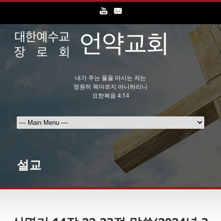
내가 주는 물을 마시는 자는
영원히 목마르지 아니하리니
요한복음 4:14
설교