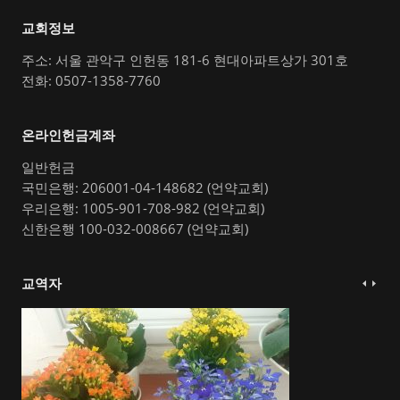
교회정보
주소: 서울 관악구 인헌동 181-6 현대아파트상가 301호
전화: 0507-1358-7760
온라인헌금계좌
일반헌금
국민은행: 206001-04-148682 (언약교회)
우리은행: 1005-901-708-982 (언약교회)
신한은행 100-032-008667 (언약교회)
교역자