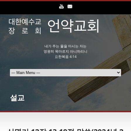
내가 주는 물을 마시는 자는
영원히 목마르지 아니하리니
요한복음 4:14
설교