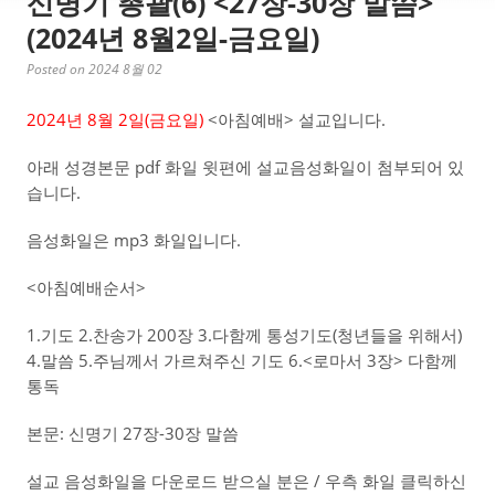
신명기 총괄(6) <27장-30장 말씀>
(2024년 8월2일-금요일)
Posted on 2024 8월 02
2024년 8월 2일(금
요일)
<아침예배> 설교입니다.
아래 성경본문 pdf 화일 윗편에 설교음성화일이 첨부되어 있
습니다.
음성화일은 mp3 화일입니다.
<아침예배순서>
1.기도 2.찬송가 200장 3.다함께 통성기도(청년들을 위해서)
4.말씀 5.주님께서 가르쳐주신 기도 6.<로마서 3장> 다함께
통독
본문: 신명기 27장-30장 말씀
설교 음성화일을 다운로드 받으실 분은 / 우측 화일 클릭하신