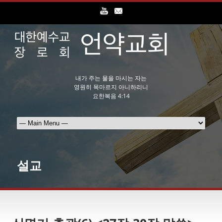
내가 주는 물을 마시는 자는
영원히 목마르지 아니하리니
요한복음 4:14
설교