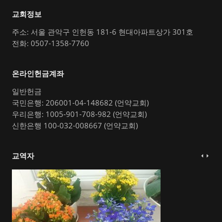
교회정보
주소: 서울 관악구 인헌동 181-6 현대아파트상가 301호
전화: 0507-1358-7760
온라인헌금계좌
일반헌금
국민은행: 206001-04-148682 (언약교회)
우리은행: 1005-901-708-982 (언약교회)
신한은행 100-032-008667 (언약교회)
교역자