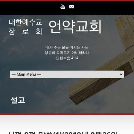
내가 주는 물을 마시는 자는
영원히 목마르지 아니하리니
요한복음 4:14
설교