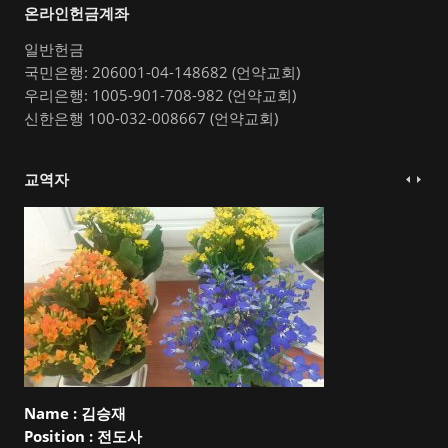
온라인헌금계좌
일반헌금
국민은행: 206001-04-148682 (언약교회)
우리은행: 1005-901-708-982 (언약교회)
신한은행 100-032-008667 (언약교회)
교역자
Name :
김승재
Position :
전도사