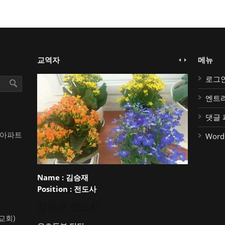
교역자
메뉴
로그
엔트
댓글 
대아파트
Word
Name :
김승재
Position :
전도사
김승재 전도사
약교회)