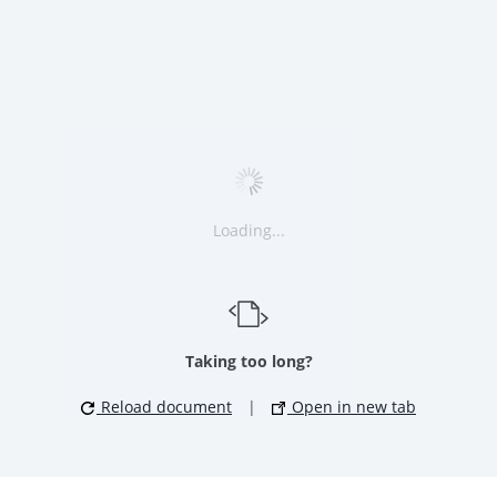
Loading...
Taking too long?
Reload document
|
Open in new tab