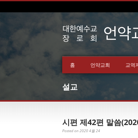
홈
언약교회
교역
설교
시편 제42편 말씀(202
Posted on 2020 4월 24