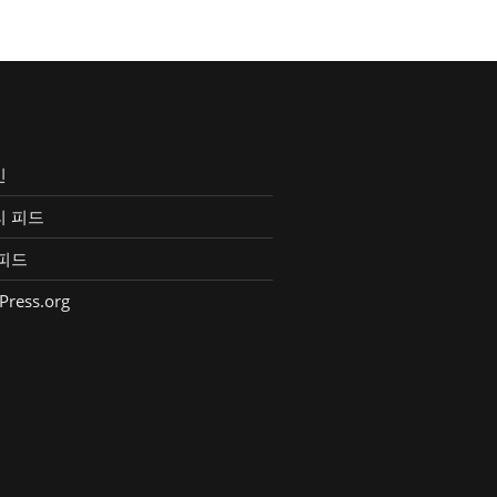
인
리 피드
피드
Press.org