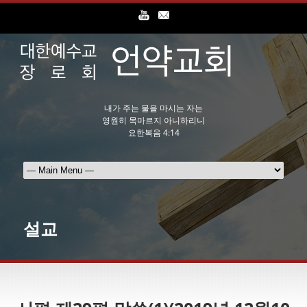
내가 주는 물을 마시는 자는
영원히 목마르지 아니하리니
요한복음 4:14
설교