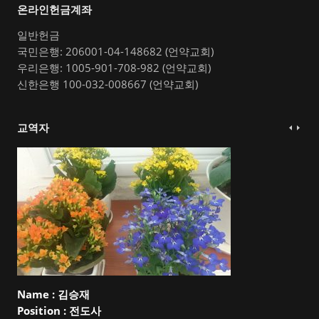
온라인헌금계좌
일반헌금
국민은행: 206001-04-148682 (언약교회)
우리은행: 1005-901-708-982 (언약교회)
신한은행 100-032-008667 (언약교회)
교역자
Name :
김승재
Position :
전도사