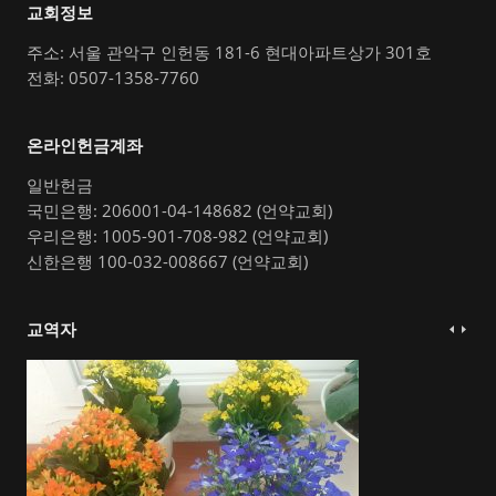
교회정보
주소: 서울 관악구 인헌동 181-6 현대아파트상가 301호
전화: 0507-1358-7760
온라인헌금계좌
일반헌금
국민은행: 206001-04-148682 (언약교회)
우리은행: 1005-901-708-982 (언약교회)
신한은행 100-032-008667 (언약교회)
교역자