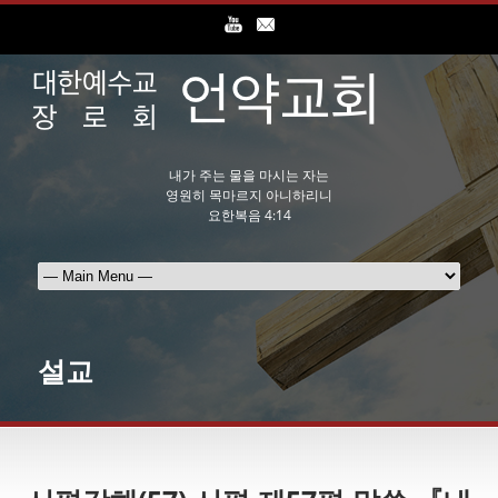
내가 주는 물을 마시는 자는
영원히 목마르지 아니하리니
요한복음 4:14
설교