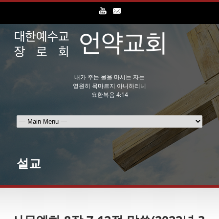
내가 주는 물을 마시는 자는
영원히 목마르지 아니하리니
요한복음 4:14
설교