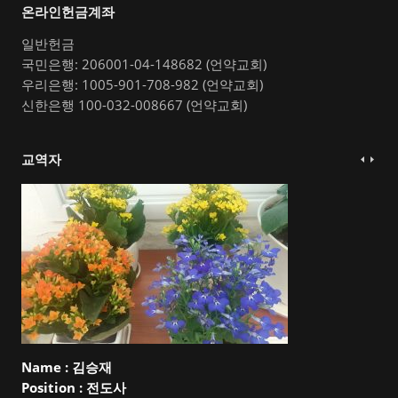
온라인헌금계좌
일반헌금
국민은행: 206001-04-148682 (언약교회)
우리은행: 1005-901-708-982 (언약교회)
신한은행 100-032-008667 (언약교회)
교역자
Name :
김승재
Position :
전도사