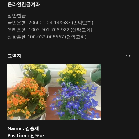
온라인헌금계좌
일반헌금
국민은행: 206001-04-148682 (언약교회)
우리은행: 1005-901-708-982 (언약교회)
신한은행 100-032-008667 (언약교회)
교역자
Name :
김승재
Position :
전도사