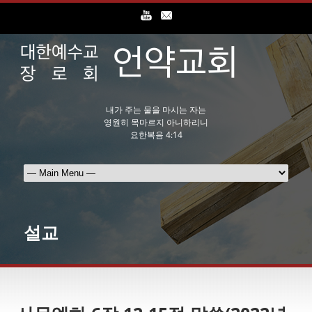
내가 주는 물을 마시는 자는
영원히 목마르지 아니하리니
요한복음 4:14
설교