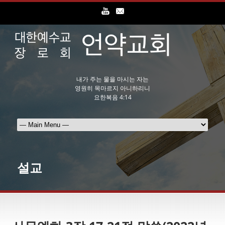
내가 주는 물을 마시는 자는
영원히 목마르지 아니하리니
요한복음 4:14
설교