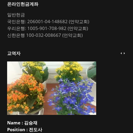
온라인헌금계좌
일반헌금
국민은행: 206001-04-148682 (언약교회)
우리은행: 1005-901-708-982 (언약교회)
신한은행 100-032-008667 (언약교회)
교역자
Name :
김승재
Position :
전도사