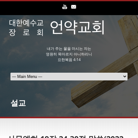
내가 주는 물을 마시는 자는
영원히 목마르지 아니하리니
요한복음 4:14
설교