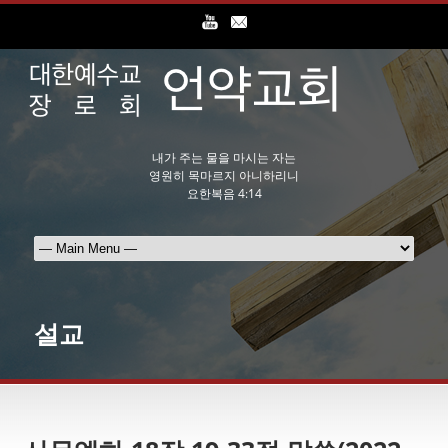
내가 주는 물을 마시는 자는
영원히 목마르지 아니하리니
요한복음 4:14
설교