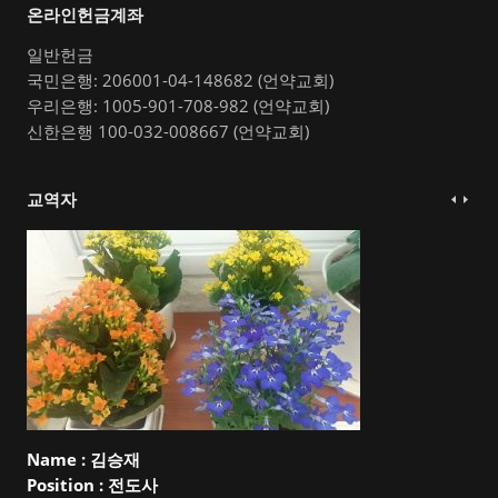
온라인헌금계좌
일반헌금
국민은행: 206001-04-148682 (언약교회)
우리은행: 1005-901-708-982 (언약교회)
신한은행 100-032-008667 (언약교회)
교역자
Name :
김승재
Position :
전도사