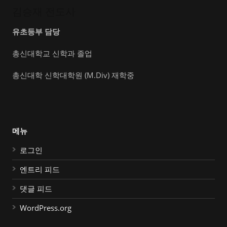
김승재 전도사
유초등부 담당
총신대학교 신학과 졸업
총신대학 신학대학원 (M.Div) 재학중
메뉴
로그인
엔트리 피드
댓글 피드
WordPress.org