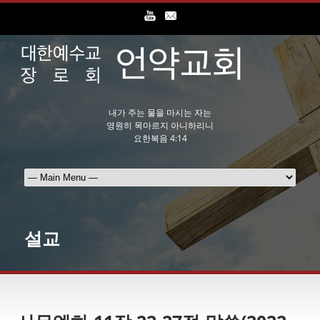
내가 주는 물을 마시는 자는
영원히 목마르지 아니하리니
요한복음 4:14
설교