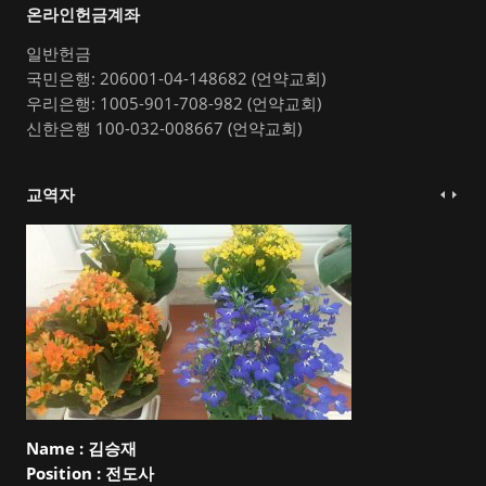
온라인헌금계좌
일반헌금
국민은행: 206001-04-148682 (언약교회)
우리은행: 1005-901-708-982 (언약교회)
신한은행 100-032-008667 (언약교회)
교역자
Name :
김승재
Position :
전도사