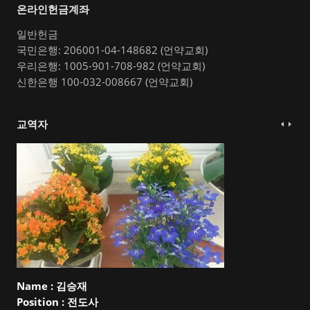
온라인헌금계좌
일반헌금
국민은행: 206001-04-148682 (언약교회)
우리은행: 1005-901-708-982 (언약교회)
신한은행 100-032-008667 (언약교회)
교역자
Name :
김승재
Position :
전도사