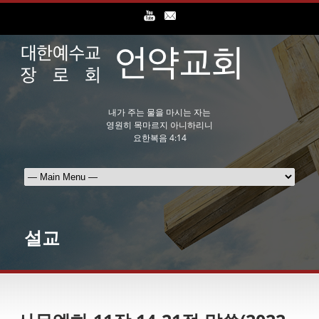
내가 주는 물을 마시는 자는
영원히 목마르지 아니하리니
요한복음 4:14
설교