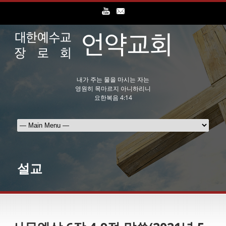
내가 주는 물을 마시는 자는
영원히 목마르지 아니하리니
요한복음 4:14
설교