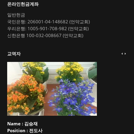
온라인헌금계좌
일반헌금
국민은행: 206001-04-148682 (언약교회)
우리은행: 1005-901-708-982 (언약교회)
신한은행 100-032-008667 (언약교회)
교역자
Name :
김승재
Position :
전도사