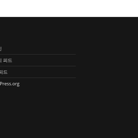
인
리 피드
피드
Press.org