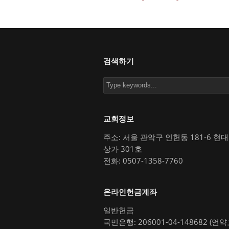
검색하기
교회정보
주소: 서울 관악구 인헌동 181-6 현
상가 301호
전화: 0507-1358-7760
온라인헌금계좌
일반헌금
국민은행: 206001-04-148682 (언