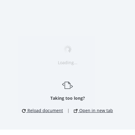
Loading...
Taking too long?
Reload document
|
Open in new tab