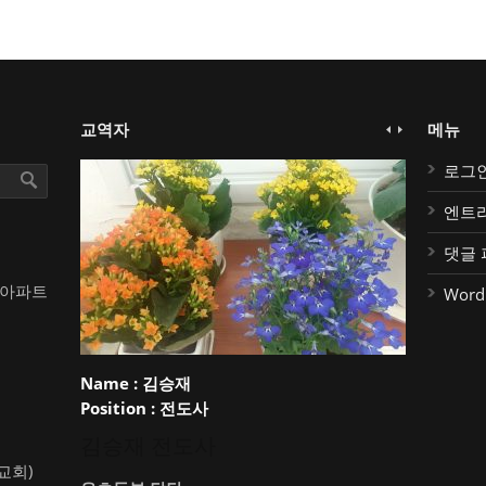
교역자
메뉴
로그
엔트
댓글 
대아파트
Word
Name :
김승재
Position :
전도사
김승재 전도사
약교회)