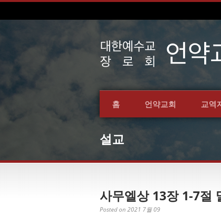
홈
언약교회
교역
설교
사무엘상 13장 1-7절 
Posted on 2021 7월 09