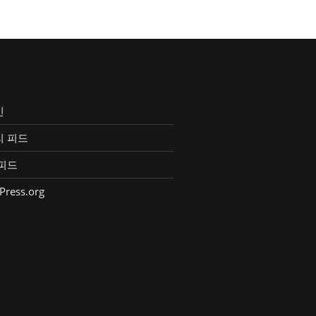
인
리 피드
피드
Press.org