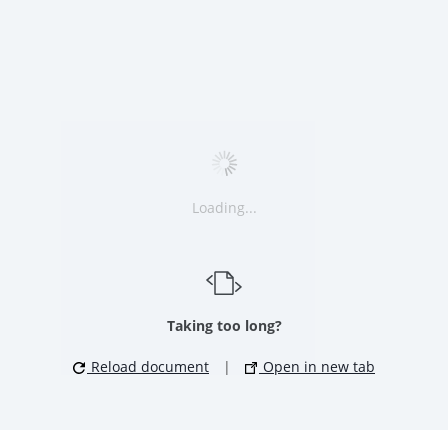
Loading...
Taking too long?
Reload document
|
Open in new tab