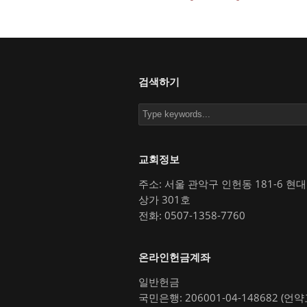
검색하기
교회정보
주소: 서울 관악구 인헌동 181-6 현
상가 301호
전화: 0507-1358-7760
온라인헌금계좌
일반헌금
국민은행: 206001-04-148682 (언