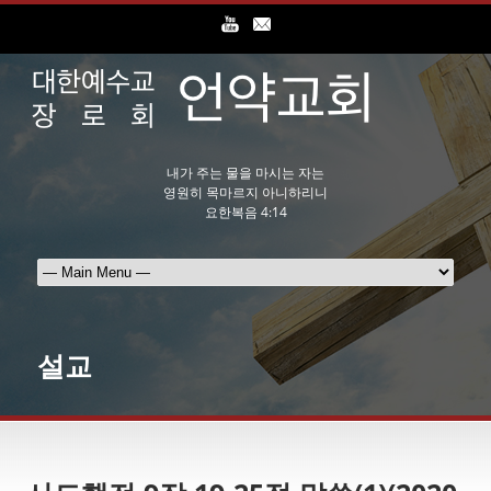
내가 주는 물을 마시는 자는
영원히 목마르지 아니하리니
요한복음 4:14
설교