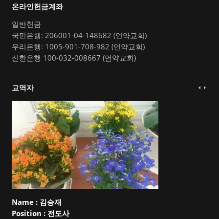
온라인헌금계좌
일반헌금
국민은행: 206001-04-148682 (언약교회)
우리은행: 1005-901-708-982 (언약교회)
신한은행 100-032-008667 (언약교회)
교역자
Name :
김승재
Position :
전도사