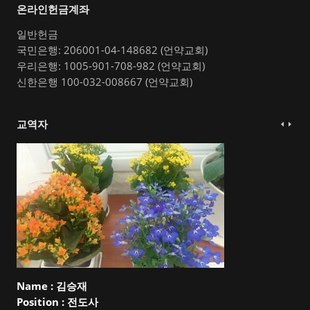
온라인헌금계좌
일반헌금
국민은행: 206001-04-148682 (언약교회)
우리은행: 1005-901-708-982 (언약교회)
신한은행 100-032-008667 (언약교회)
교역자
Name :
김승재
Position :
전도사