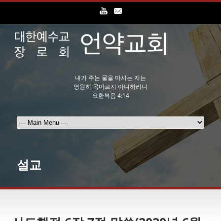
내가 주는 물을 마시는 자는
영원히 목마르지 아니하리니
요한복음 4:14
설교