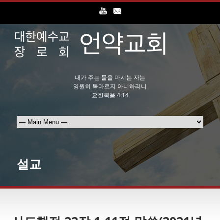
내가 주는 물을 마시는 자는
영원히 목마르지 아니하리니
요한복음 4:14
설교