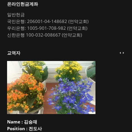
온라인헌금계좌
일반헌금
국민은행: 206001-04-148682 (언약교회)
우리은행: 1005-901-708-982 (언약교회)
신한은행 100-032-008667 (언약교회)
교역자
Name :
김승재
Position :
전도사