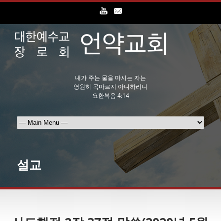
내가 주는 물을 마시는 자는
영원히 목마르지 아니하리니
요한복음 4:14
설교