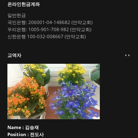
온라인헌금계좌
일반헌금
국민은행: 206001-04-148682 (언약교회)
우리은행: 1005-901-708-982 (언약교회)
신한은행 100-032-008667 (언약교회)
교역자
Name :
김승재
Position :
전도사