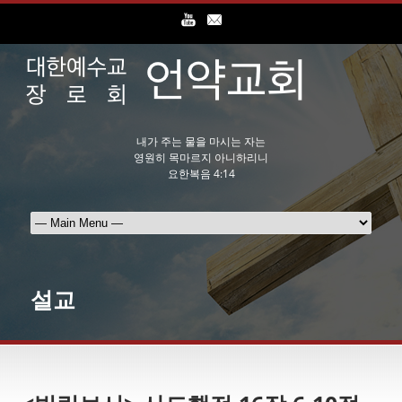
내가 주는 물을 마시는 자는
영원히 목마르지 아니하리니
요한복음 4:14
설교