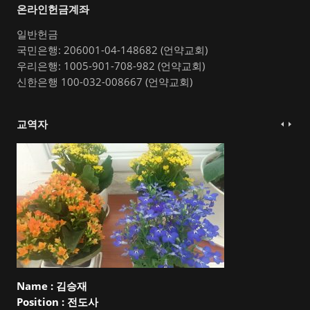
온라인헌금계좌
일반헌금
국민은행: 206001-04-148682 (언약교회)
우리은행: 1005-901-708-982 (언약교회)
신한은행 100-032-008667 (언약교회)
교역자
Name :
김승재
Position :
전도사