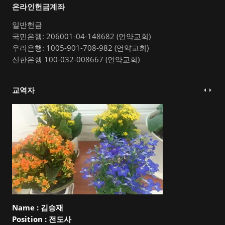
온라인헌금계좌
일반헌금
국민은행: 206001-04-148682 (언약교회)
우리은행: 1005-901-708-982 (언약교회)
신한은행 100-032-008667 (언약교회)
교역자
Name :
김승재
Position :
전도사