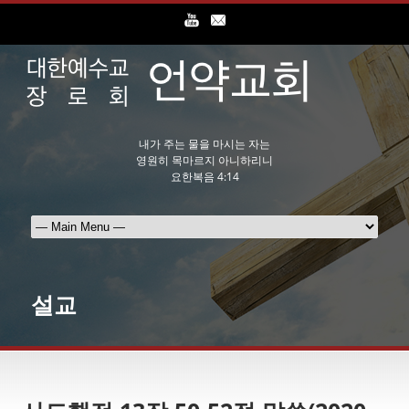
내가 주는 물을 마시는 자는
영원히 목마르지 아니하리니
요한복음 4:14
설교