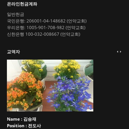
온라인헌금계좌
일반헌금
국민은행: 206001-04-148682 (언약교회)
우리은행: 1005-901-708-982 (언약교회)
신한은행 100-032-008667 (언약교회)
교역자
Name :
김승재
Position :
전도사