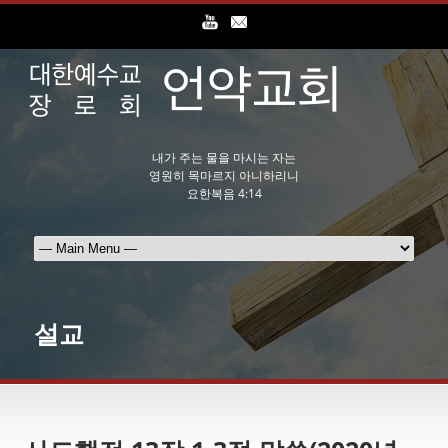
내가 주는 물을 마시는 자는
영원히 목마르지 아니하리니
요한복음 4:14
설교