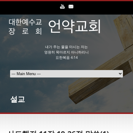
내가 주는 물을 마시는 자는
영원히 목마르지 아니하리니
요한복음 4:14
설교