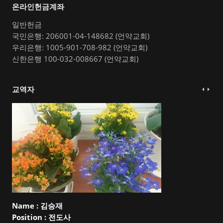
온라인헌금계좌
일반헌금
국민은행: 206001-04-148682 (언약교회)
우리은행: 1005-901-708-982 (언약교회)
신한은행 100-032-008667 (언약교회)
교역자
Name :
김승재
Position :
전도사