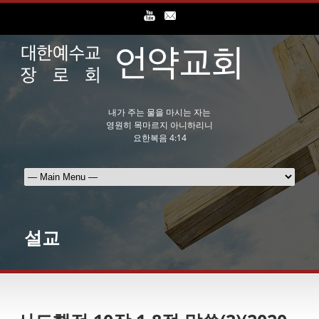
내가 주는 물을 마시는 자는
영원히 목마르지 아니하리니
요한복음 4:14
설교