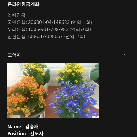
온라인헌금계좌
일반헌금
국민은행: 206001-04-148682 (언약교회)
우리은행: 1005-901-708-982 (언약교회)
신한은행 100-032-008667 (언약교회)
교역자
Name :
김승재
Position :
전도사