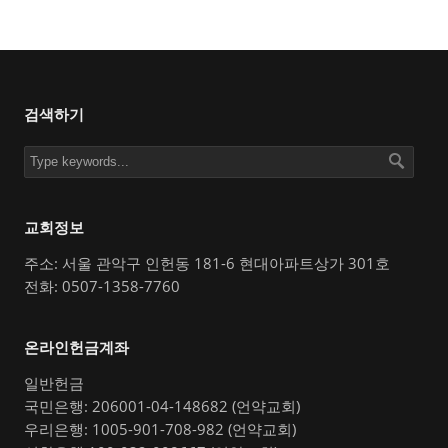
검색하기
교회정보
주소: 서울 관악구 인헌동 181-6 현대아파트상가 301호
전화: 0507-1358-7760
온라인헌금계좌
일반헌금
국민은행: 206001-04-148682 (언약교회)
우리은행: 1005-901-708-982 (언약교회)