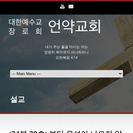
내가 주는 물을 마시는 자는
영원히 목마르지 아니하리니
요한복음 4:14
설교