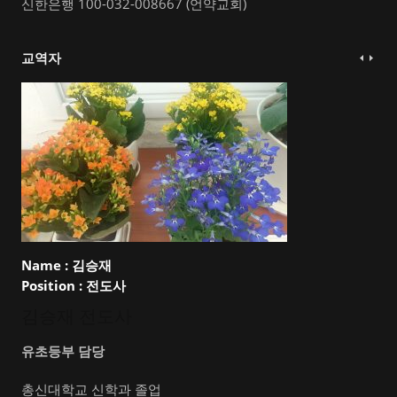
신한은행 100-032-008667 (언약교회)
교역자
Name :
김승재
Position :
전도사
김승재 전도사
유초등부 담당
총신대학교 신학과 졸업