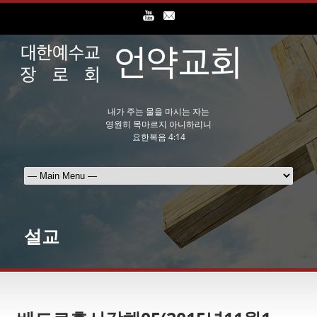
내가 주는 물을 마시는 자는
영원히 목마르지 아니하리니
요한복음 4:14
설교