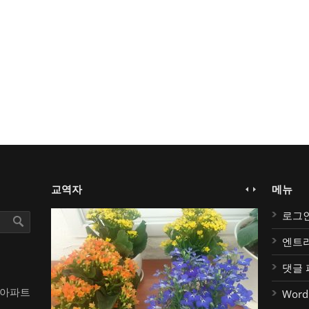
교역자
메뉴
로그
엔트
댓글 
대아파트
Word