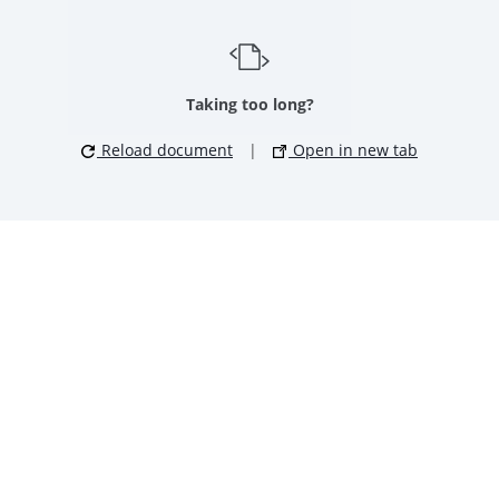
Taking too long?
Reload document
|
Open in new tab