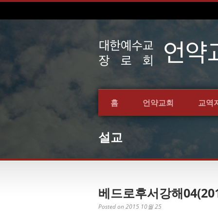
홈
언약교회
교역
설교
베드로후서강해04(20
Posted on 2015 10월 25