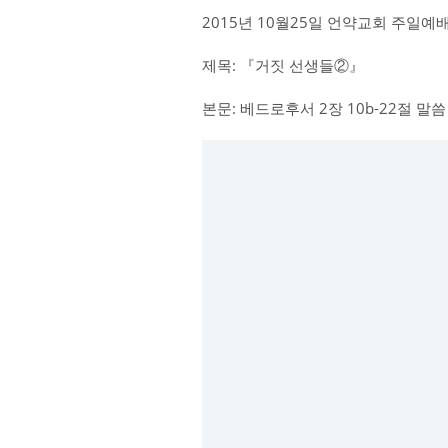
2015년 10월25일 언약교회 주일예
제목: 『거짓 선생들②』
본문: 베드로후서 2장 10b-22절 말씀