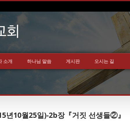
자 소개
하나님 말씀
게시판
오시는 길
15년10월25일)-2b장『거짓 선생들②』