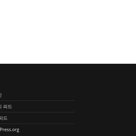
인
리 피드
피드
Press.org