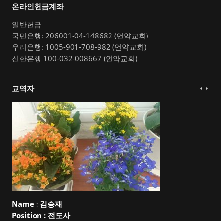
온라인헌금계좌
일반헌금
국민은행: 206001-04-148682 (언약교회)
우리은행: 1005-901-708-982 (언약교회)
신한은행 100-032-008667 (언약교회)
교역자
Name :
김승재
Position :
전도사