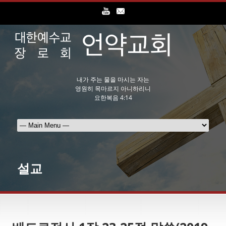
내가 주는 물을 마시는 자는
영원히 목마르지 아니하리니
요한복음 4:14
설교