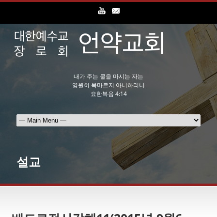
내가 주는 물을 마시는 자는
영원히 목마르지 아니하리니
요한복음 4:14
설교