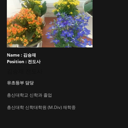
Name :
김승재
Position :
전도사
김승재 전도사
유초등부 담당
총신대학교 신학과 졸업
총신대학 신학대학원 (M.Div) 재학중