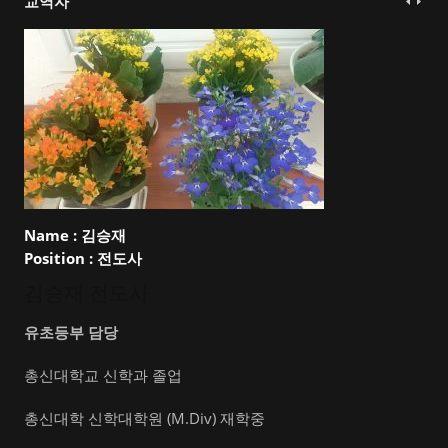
교역자
Name :
김승재
Position :
전도사
김승재 전도사
유초등부 담당
총신대학교 신학과 졸업
총신대학 신학대학원 (M.Div) 재학중