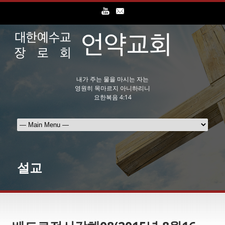
내가 주는 물을 마시는 자는
영원히 목마르지 아니하리니
요한복음 4:14
설교