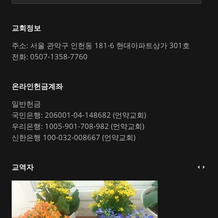
교회정보
주소: 서울 관악구 인헌동 181-6 현대아파트상가 301호
전화: 0507-1358-7760
온라인헌금계좌
일반헌금
국민은행: 206001-04-148682 (언약교회)
우리은행: 1005-901-708-982 (언약교회)
신한은행 100-032-008667 (언약교회)
교역자