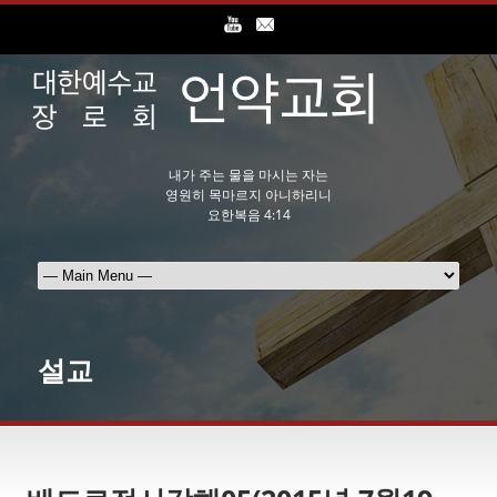
내가 주는 물을 마시는 자는
영원히 목마르지 아니하리니
요한복음 4:14
설교