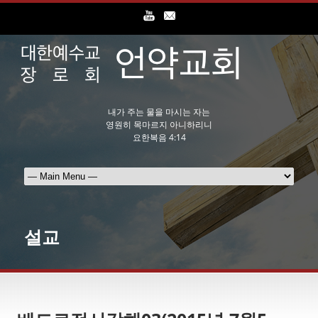
내가 주는 물을 마시는 자는
영원히 목마르지 아니하리니
요한복음 4:14
설교