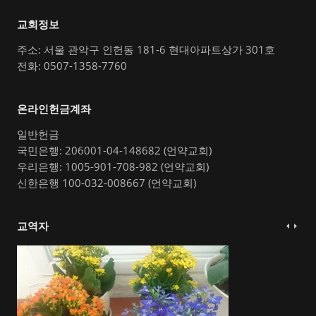
교회정보
주소: 서울 관악구 인헌동 181-6 현대아파트상가 301호
전화: 0507-1358-7760
온라인헌금계좌
일반헌금
국민은행: 206001-04-148682 (언약교회)
우리은행: 1005-901-708-982 (언약교회)
신한은행 100-032-008667 (언약교회)
교역자