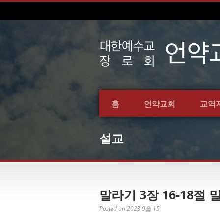
홈
언약교회
교역
설교
말라기 3장 16-18절 
Posted on 2023 9월 15