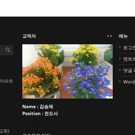
교역자
메뉴
로그
엔트
댓글 
대아파트
Word
Name :
김승재
Position :
전도사
김승재 전도사
약교회)