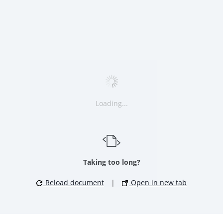
Loading...
Taking too long?
Reload document
|
Open in new tab