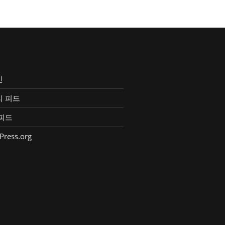
인
리 피드
피드
Press.org