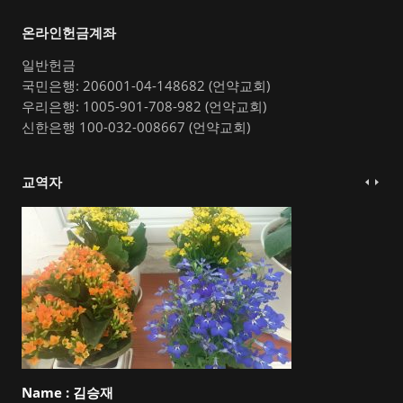
온라인헌금계좌
일반헌금
국민은행: 206001-04-148682 (언약교회)
우리은행: 1005-901-708-982 (언약교회)
신한은행 100-032-008667 (언약교회)
교역자
Name :
김승재