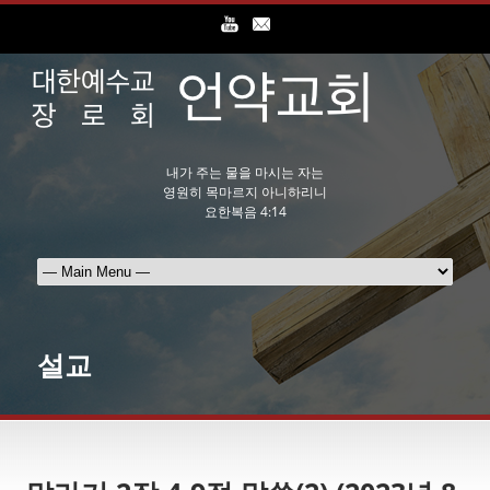
내가 주는 물을 마시는 자는
영원히 목마르지 아니하리니
요한복음 4:14
설교