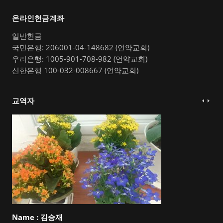
온라인헌금계좌
일반헌금
국민은행: 206001-04-148682 (언약교회)
우리은행: 1005-901-708-982 (언약교회)
신한은행 100-032-008667 (언약교회)
교역자
Name :
김승재