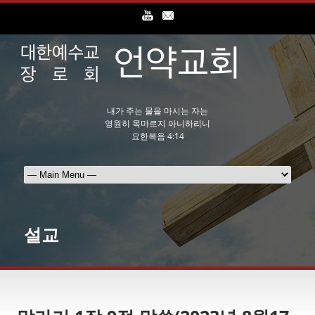
내가 주는 물을 마시는 자는
영원히 목마르지 아니하리니
요한복음 4:14
설교