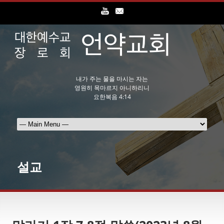
내가 주는 물을 마시는 자는
영원히 목마르지 아니하리니
요한복음 4:14
설교