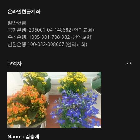
온라인헌금계좌
일반헌금
국민은행: 206001-04-148682 (언약교회)
우리은행: 1005-901-708-982 (언약교회)
신한은행 100-032-008667 (언약교회)
교역자
Name :
김승재