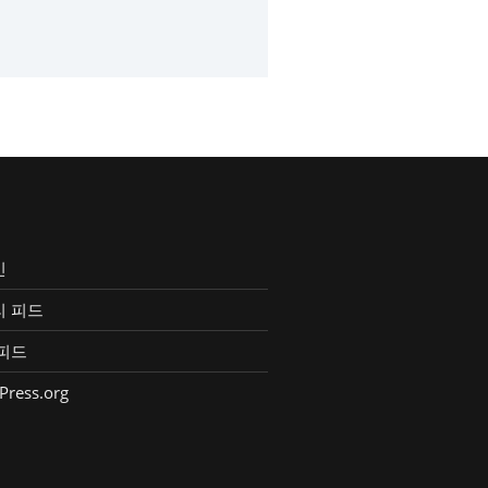
인
리 피드
피드
Press.org