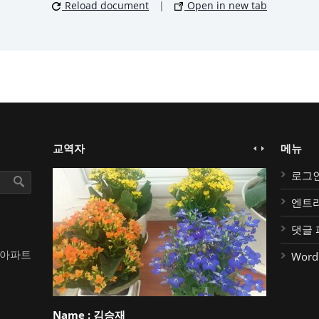
Reload document
|
Open in new tab
교역자
메뉴
로그
엔트
댓글 
대아파트
Word
Name :
김승재