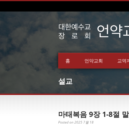
홈
언약교회
교역
설교
마태복음 9장 1-8절 말
Posted on 2025 7월 18