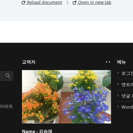
Reload document
|
Open in new tab
교역자
메뉴
로그
엔트
댓글 
대아파트
Word
Name :
김승재