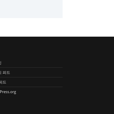
인
리 피드
피드
Press.org