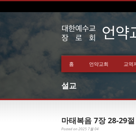
홈
언약교회
교역
설교
마태복음 7장 28-29절
Posted on 2025 7월 04