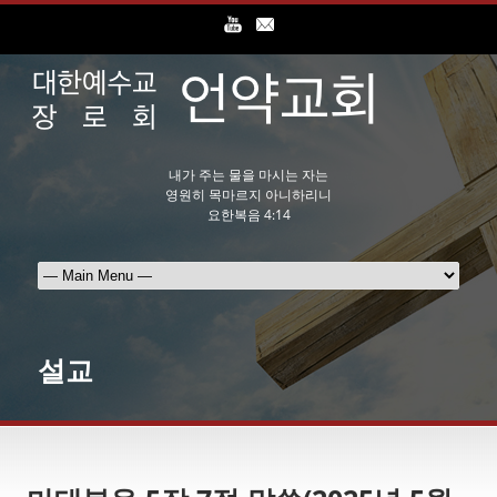
내가 주는 물을 마시는 자는
영원히 목마르지 아니하리니
요한복음 4:14
설교