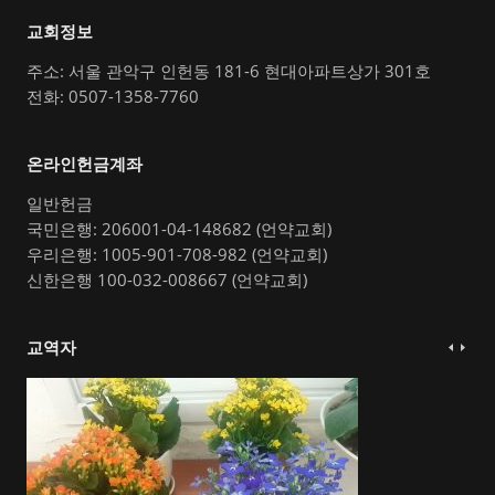
교회정보
주소: 서울 관악구 인헌동 181-6 현대아파트상가 301호
전화: 0507-1358-7760
온라인헌금계좌
일반헌금
국민은행: 206001-04-148682 (언약교회)
우리은행: 1005-901-708-982 (언약교회)
신한은행 100-032-008667 (언약교회)
교역자