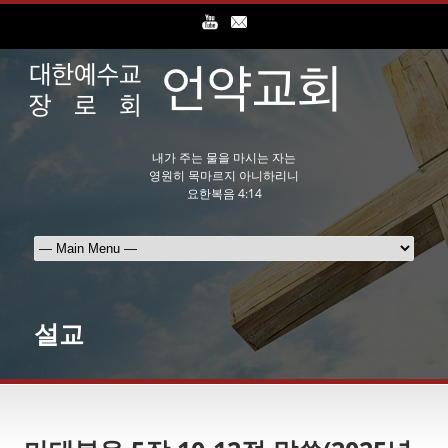
내가 주는 물을 마시는 자는
영원히 목마르지 아니하리니
요한복음 4:14
설교