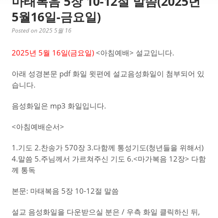
마태복음 5장 10-12절 말씀(2025년
5월16일-금요일)
Posted on 2025 5월 16
2025년 5월 16일(금
요일)
<아침예배> 설교입니다.
아래 성경본문 pdf 화일 윗편에 설교음성화일이 첨부되어 있
습니다.
음성화일은 mp3 화일입니다.
<아침예배순서>
1.기도 2.찬송가 570장 3.다함께 통성기도(청년들을 위해서)
4.말씀 5.주님께서 가르쳐주신 기도 6.<마가복음 12장> 다함
께 통독
본문: 마태복음 5장 10-12절 말씀
설교 음성화일을 다운받으실 분은 / 우측 화일 클릭하신 뒤,