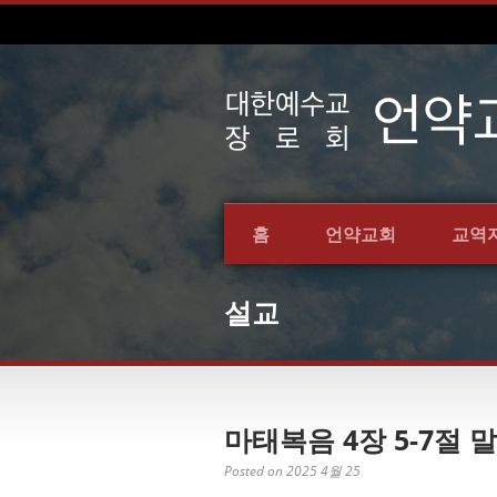
홈
언약교회
교역
설교
마태복음 4장 5-7절 말
Posted on 2025 4월 25