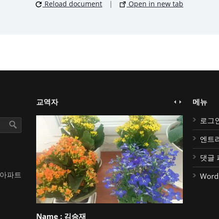
Reload document
|
Open in new tab
교역자
메뉴
로그
엔트
댓글 
대아파트
Word
Name :
김승재