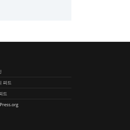
인
리 피드
피드
Press.org