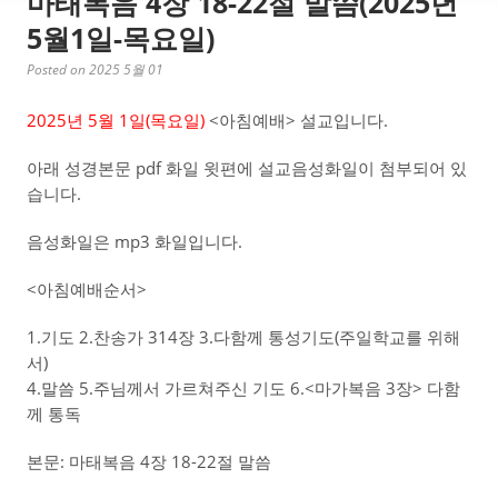
마태복음 4장 18-22절 말씀(2025년
5월1일-목요일)
Posted on 2025 5월 01
2025년 5월 1일(목
요일)
<아침예배> 설교입니다.
아래 성경본문 pdf 화일 윗편에 설교음성화일이 첨부되어 있
습니다.
음성화일은 mp3 화일입니다.
<아침예배순서>
1.기도 2.찬송가 314장 3.다함께 통성기도(주일학교를 위해
서)
4.말씀 5.주님께서 가르쳐주신 기도 6.<마가복음 3장> 다함
께 통독
본문: 마태복음 4장 18-22절 말씀