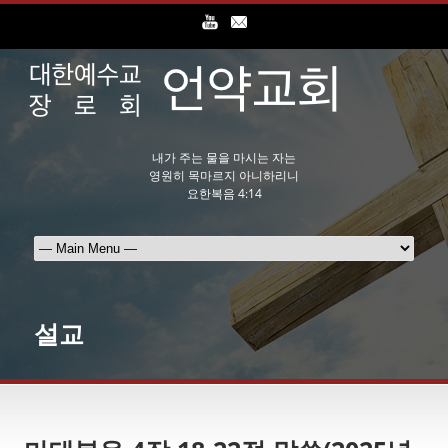
내가 주는 물을 마시는 자는
영원히 목마르지 아니하리니
요한복음 4:14
설교