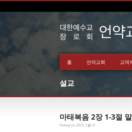
홈
언약교회
교역
설교
마태복음 2장 1-3절 말
Posted on 2025 3월 31