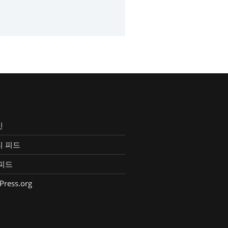
인
리 피드
피드
Press.org