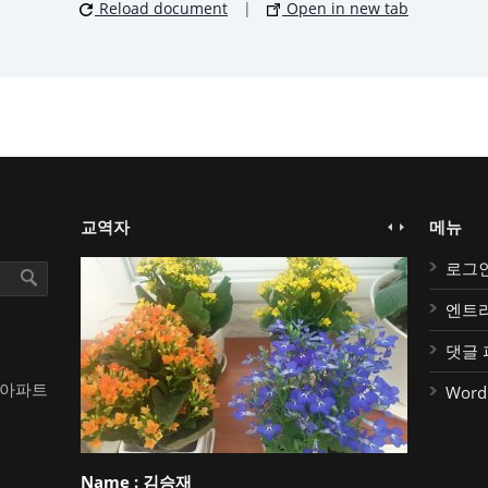
Reload document
|
Open in new tab
교역자
메뉴
로그
엔트
댓글 
대아파트
Word
Name :
김승재