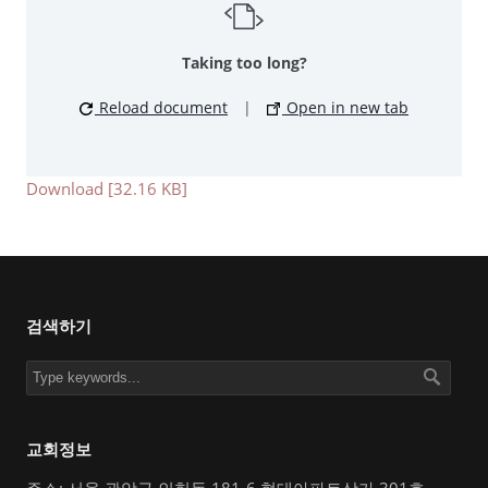
Taking too long?
Reload document
|
Open in new tab
Download [32.16 KB]
검색하기
교회정보