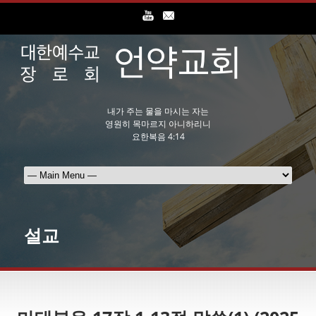
내가 주는 물을 마시는 자는
영원히 목마르지 아니하리니
요한복음 4:14
설교