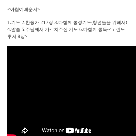
<아침예배순서>
1.기도 2.찬송가 217장 3.다함께 통성기도(청년들을 위해서)
4.말씀 5.주님께서 가르쳐주신 기도 6.다함께 통독-<고린도
후서 8장>