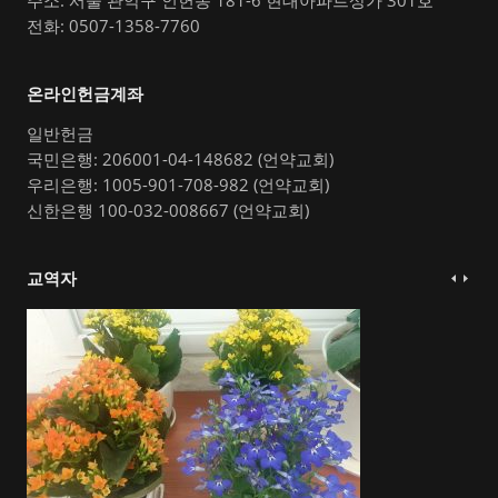
주소: 서울 관악구 인헌동 181-6 현대아파트상가 301호
전화: 0507-1358-7760
온라인헌금계좌
일반헌금
국민은행: 206001-04-148682 (언약교회)
우리은행: 1005-901-708-982 (언약교회)
신한은행 100-032-008667 (언약교회)
교역자